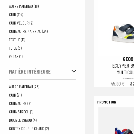
AUTRE MATERIAU (18)
CUIR (114)
CUIR VELOUR (2)
CUIR/AUTRE MATERIAU (34)
TEXTILE (11)
TOILE (3)
VEGAN (1)
GEOX
ECLYPER B
MATIÈRE INTÉRIEURE
MULTICO
À PARTIR DE
45.90 €
3
AUTRE MATERIAU (28)
CUIR (71)
CUIR/AUTRE (61)
CUIR/STRECH (1)
DOUBLE CHAUD (4)
GORTEX DOUBLE CHAUD (2)