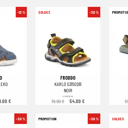
-12 %
-30 %
O
FRODDO
KEKO
KARLO G3150261
NOIR
À PARTIR DE
0.00 €
76.90 €
54.00 €
5
-30 %
-30 %