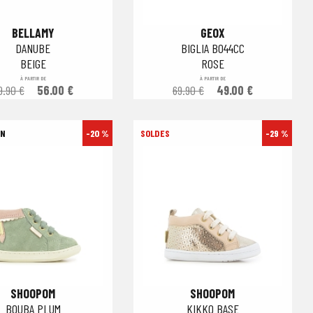
BELLAMY
GEOX
DANUBE
BIGLIA B044CC
BEIGE
ROSE
À PARTIR DE
À PARTIR DE
9.90 €
56.00 €
69.90 €
49.00 €
-20 %
-29 %
SHOOPOM
SHOOPOM
BOUBA PLUM
KIKKO BASE