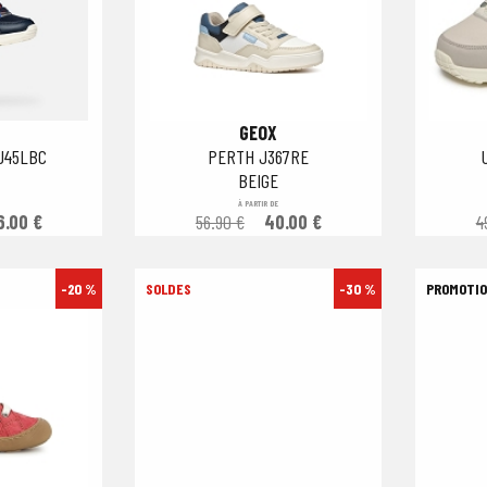
GEOX
J45LBC
PERTH J367RE
BEIGE
À PARTIR DE
6.00 €
56.90 €
40.00 €
4
-20 %
-30 %