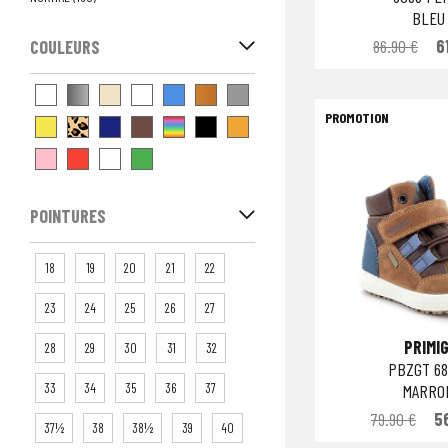
FERME (2)
BLEU
FERME BAS (8)
86.90 €
6
COULEURS
FERME HAUT (20)
MI OUVERT (2)
MOCASSIN (2)
MONTANT (1)
MULE (3)
NU PIEDS (18)
POINTURES
PLEIN HIVER NEIGE (1)
SABOT (1)
18
19
20
21
22
SANDALE/NU PIED (2)
23
24
25
26
27
SANDALES/NU PIEDS (23)
PRIMIG
28
29
30
31
32
PBZGT 68
33
34
35
36
37
MARRO
79.90 €
5
37½
38
38½
39
40