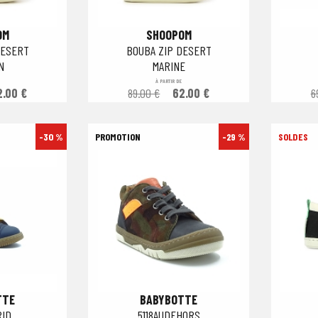
OM
SHOOPOM
DESERT
BOUBA ZIP DESERT
N
MARINE
À PARTIR DE
2.00 €
89.00 €
62.00 €
6
-30 %
-29 %
TTE
BABYBOTTE
RID
5118AUDEHORS