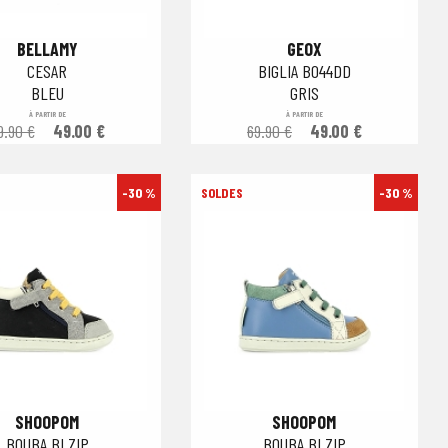
BELLAMY
GEOX
CESAR
BIGLIA B044DD
BLEU
GRIS
À PARTIR DE
À PARTIR DE
9.90 €
49.00 €
69.90 €
49.00 €
-30 %
-30 %
SHOOPOM
SHOOPOM
BOUBA BI ZIP
BOUBA BI ZIP