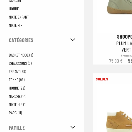
GARCON
HOMME
MIXTE ENFANT
MIXTE H F
SHOOP
CATÉGORIES
PLUM LA
VERT
BASKET MODE (8)
À PARTIR DE
75.90 €
5
CHAUSSONS (3)
ENFANT (28)
FEMME (96)
HOMME (22)
MARCHE (14)
MIXTE H F (1)
PARC (11)
FAMILLE