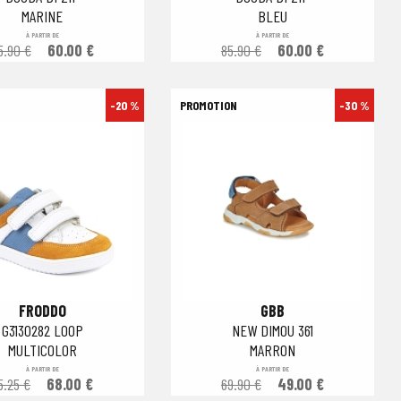
MARINE
BLEU
À PARTIR DE
À PARTIR DE
5.90 €
60.00 €
85.90 €
60.00 €
-20 %
-30 %
FRODDO
GBB
G3130282 LOOP
NEW DIMOU 361
MULTICOLOR
MARRON
À PARTIR DE
À PARTIR DE
5.25 €
68.00 €
69.90 €
49.00 €