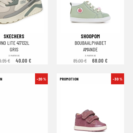
SKECHERS
SHOOPOM
UNO LITE 417132L
BOUBAALPHABET
GRIS
AMANDE
À PARTIR DE
À PARTIR DE
9.95 €
40.00 €
85.00 €
68.00 €
-20 %
-30 %