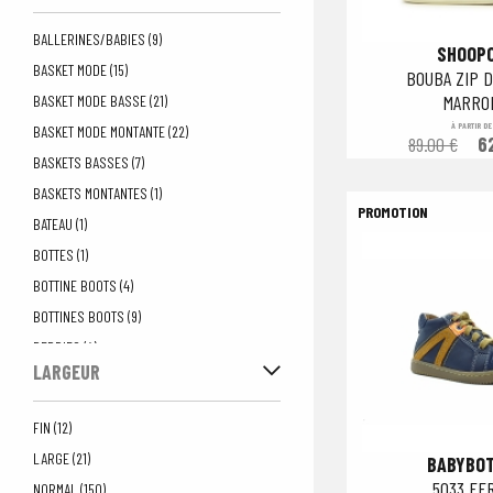
BALLERINES/BABIES (9)
SHOOP
BASKET MODE (15)
BOUBA ZIP 
MARRO
BASKET MODE BASSE (21)
À PARTIR DE
BASKET MODE MONTANTE (22)
89.00 €
6
BASKETS BASSES (7)
BASKETS MONTANTES (1)
BATEAU (1)
BOTTES (1)
BOTTINE BOOTS (4)
BOTTINES BOOTS (9)
DERBIES (4)
LARGEUR
DERBIES DETENTE (2)
DERBIES VILLE (1)
FIN (12)
ESCARPIN (1)
LARGE (21)
BABYBO
ESPADRILLE (2)
5033 FE
NORMAL (150)