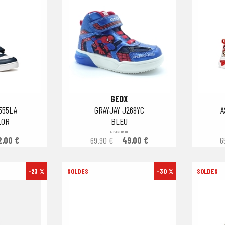
GEOX
555LA
GRAYJAY J269YC
A
LOR
BLEU
À PARTIR DE
2.00 €
69.90 €
49.00 €
6
-23 %
-30 %