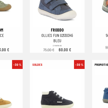
OM
FRODDO
CE
OLLIES FUN G2130345
5
BLEU
À PARTIR DE
9
3.00 €
75.00 €
60.00 €
-30 %
-30 %