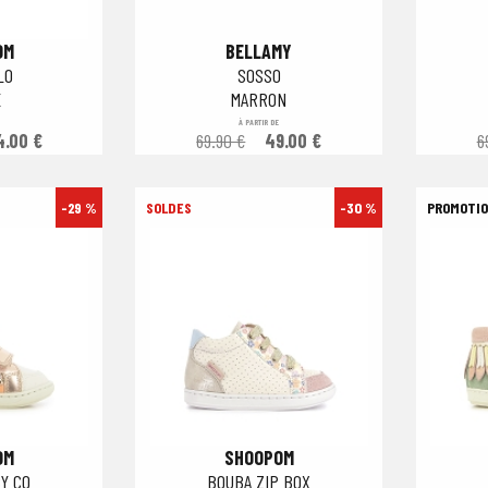
OM
BELLAMY
LO
SOSSO
E
MARRON
À PARTIR DE
4.00 €
69.90 €
49.00 €
6
-29 %
-30 %
OM
SHOOPOM
Y CO
BOUBA ZIP BOX