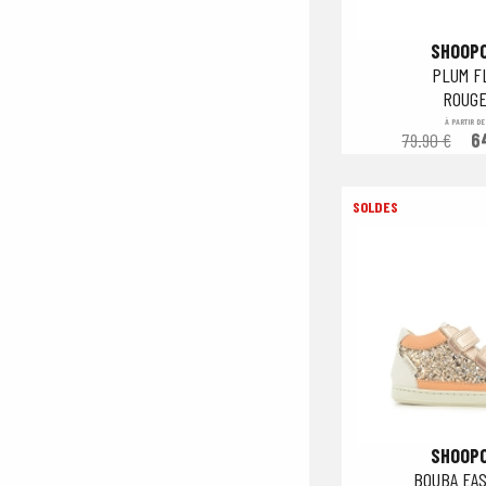
SHOOP
PLUM F
ROUG
À PARTIR DE
79.90 €
6
SHOOP
BOUBA EAS