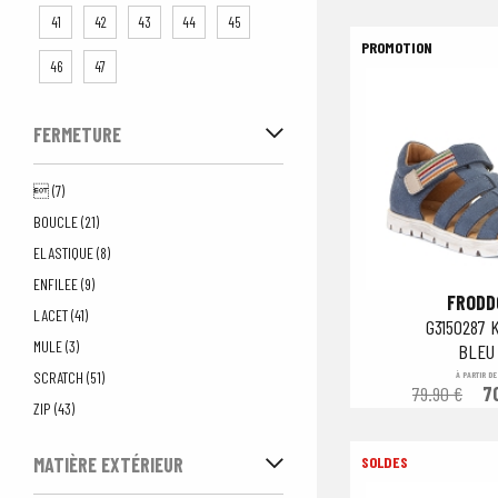
41
42
43
44
45
46
47
FERMETURE
 (7)
BOUCLE (21)
ELASTIQUE (8)
ENFILEE (9)
FRODD
LACET (41)
G3150287 
MULE (3)
BLEU
SCRATCH (51)
À PARTIR DE
79.90 €
7
ZIP (43)
MATIÈRE EXTÉRIEUR