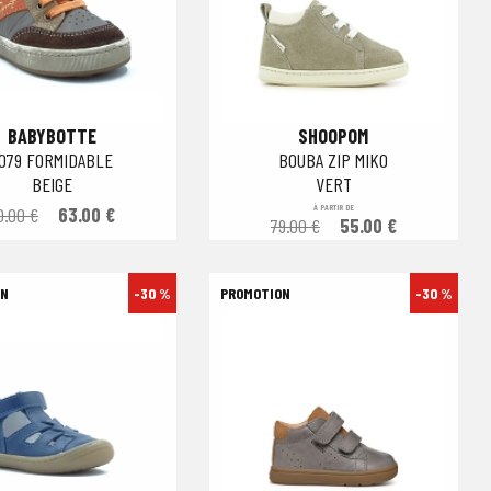
BABYBOTTE
SHOOPOM
079 FORMIDABLE
BOUBA ZIP MIKO
BEIGE
VERT
À PARTIR DE
0.00 €
63.00 €
79.00 €
55.00 €
-30 %
-30 %