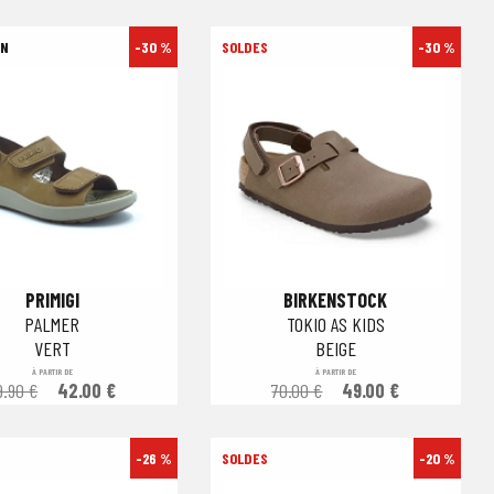
-30 %
-30 %
PRIMIGI
BIRKENSTOCK
PALMER
TOKIO AS KIDS
VERT
BEIGE
À PARTIR DE
À PARTIR DE
9.90 €
42.00 €
70.00 €
49.00 €
-26 %
-20 %