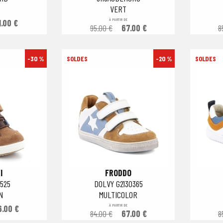
VERT
À PARTIR DE
1.00 €
95.00 €
67.00 €
8
-30 %
-20 %
I
FRODDO
525
DOLVY G2130365
N
MULTICOLOR
À PARTIR DE
6.00 €
84.00 €
67.00 €
8