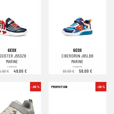
GEOX
GEOX
SSISTER J55DZB
CIBERDRON J65LBB
MARINE
MARINE
À PARTIR DE
À PARTIR DE
5.90 €
49.00 €
69.90 €
56.00 €
-20 %
-20 %