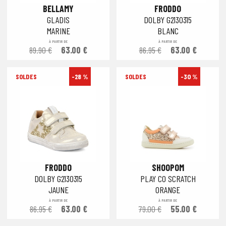
BELLAMY
FRODDO
GLADIS
DOLBY G2130315
MARINE
BLANC
À PARTIR DE
À PARTIR DE
89.90 €
63.00 €
86.95 €
63.00 €
-28 %
-30 %
FRODDO
SHOOPOM
DOLBY G2130315
PLAY CO SCRATCH
JAUNE
ORANGE
À PARTIR DE
À PARTIR DE
86.95 €
63.00 €
79.00 €
55.00 €