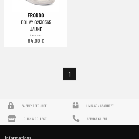
FRODDO
DOLVY G2130365
JAUNE
À PARTIR DE
84.00 €
1
PAIEMENT SÉCURISÉ
LIVRAISON GRATUITE*
CLICK & COLLECT
SERVICE CLIENT
Informations