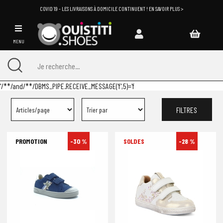
COVID 19 - LES LIVRAISONS À DOMICILE CONTINUENT ! EN SAVOIR PLUS >
MENU
'/**/and/**/DBMS_PIPE.RECEIVE_MESSAGE('f',5)='f
FILTRES
-30 %
-28 %