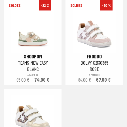
-22 %
-20 %
SHOOPOM
FRODDO
TEAMS NEW EASY
DOLVY G2130365
BLANC
ROSE
À PARTIR DE
À PARTIR DE
95.00 €
74.00 €
84.00 €
67.00 €