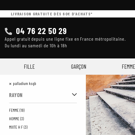
LIVRAISON GRATUITE DÈS 60€ D’ACHATS*
04 76 22 50 29
Appel gratuit depuis une ligne fixe en France métropolitaine.
Du lundi au samedi de 10h à 18h
FILLE
GARÇON
FEMME
×
palladium ksgb
RAYON
FEMME (19)
HOMME (3)
MIXTE H F (3)