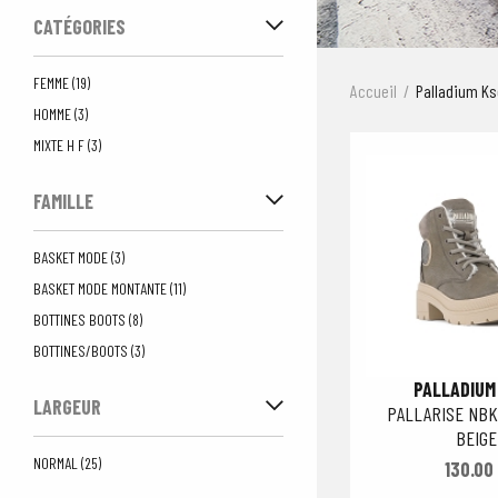
CATÉGORIES
FEMME (19)
Accueil
Palladium K
HOMME (3)
MIXTE H F (3)
FAMILLE
BASKET MODE (3)
BASKET MODE MONTANTE (11)
BOTTINES BOOTS (8)
BOTTINES/BOOTS (3)
PALLADIUM
LARGEUR
PALLARISE NBK
BEIGE
NORMAL (25)
130.00