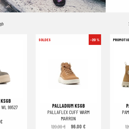
sgb
-20 %
 KSGB
PALLADIUM KSGB
P
 WL 99527
PALLAFLEX CUFF WARM
PAM
MARRON
 €
120.00 €
96.00 €
12