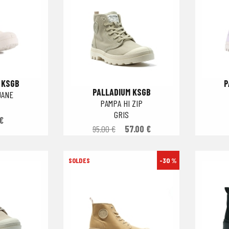
 KSGB
P
PALLADIUM KSGB
JANE
PAMPA HI ZIP
GRIS
€
95.00 €
57.00 €
-30 %