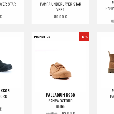
P
YER STAR
PAMPA UNDERLAYER STAR
PAMP
VERT
€
80.00 €
8
-19 %
 KSGB
P
PALLADIUM KSGB
FORD
PA
PAMPA OXFORD
BEIGE
€
76.90 €
62.00 €