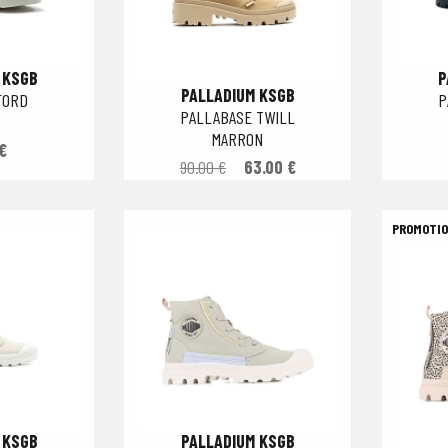
 KSGB
P
PALLADIUM KSGB
FORD
P
PALLABASE TWILL
MARRON
€
90.00 €
63.00 €
 KSGB
PALLADIUM KSGB