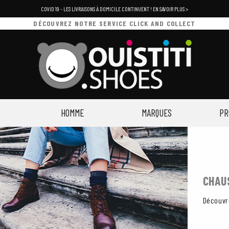
COVID 19 - LES LIVRAISONS À DOMICILE CONTINUENT ! EN SAVOIR PLUS >
DÉCOUVREZ NOTRE SERVICE CLICK AND COLLECT
HOMME
MARQUES
PR
CHAU
Découvre