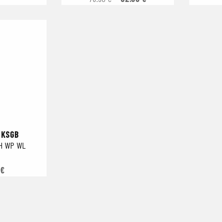
 KSGB
H WP WL
 €