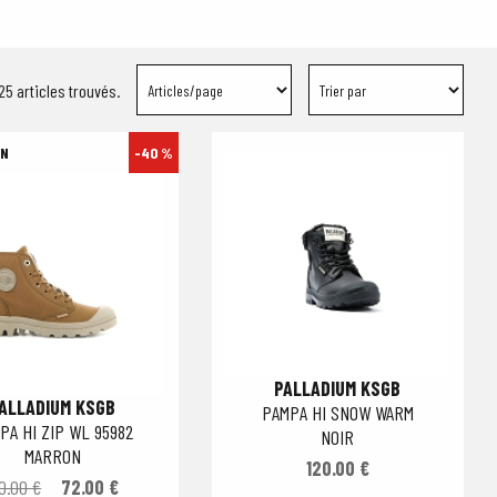
25 articles trouvés.
-40 %
PALLADIUM KSGB
ALLADIUM KSGB
PAMPA HI SNOW WARM
PA HI ZIP WL 95982
NOIR
MARRON
120.00 €
0.00 €
72.00 €