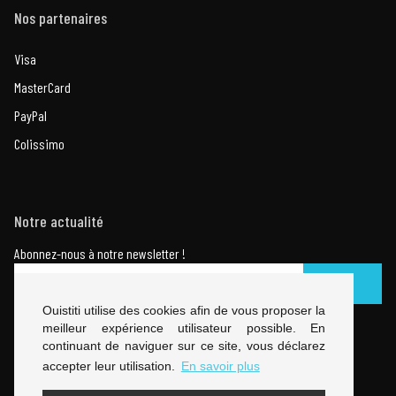
Nos partenaires
Visa
MasterCard
PayPal
Colissimo
Notre actualité
Abonnez-nous à notre newsletter !
OK
Ouistiti utilise des cookies afin de vous proposer la
meilleur expérience utilisateur possible. En
Suivez-nous sur les réseaux :
continuant de naviguer sur ce site, vous déclarez
accepter leur utilisation.
En savoir plus