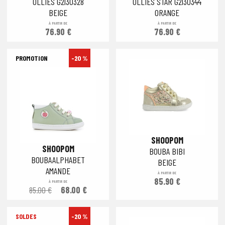
OLLIES G2130328
OLLIES STAR G2130344
BEIGE
ORANGE
À PARTIR DE
À PARTIR DE
76.90 €
76.90 €
-20 %
SHOOPOM
SHOOPOM
BOUBA BIBI
BOUBAALPHABET
BEIGE
AMANDE
À PARTIR DE
85.90 €
À PARTIR DE
85.00 €
68.00 €
-20 %