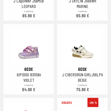
J LAQUINNY J56M3B
J SKYLIN J568WH
LEOPARD
MARINE
À PARTIR DE
À PARTIR DE
65.90 €
65.90 €
GEOX
GEOX
IUPIDOO B3558A
J CIBERDRON GIRLJ56LPA
VIOLET
BEIGE
À PARTIR DE
À PARTIR DE
64.90 €
75.90 €
-24 %