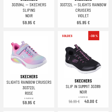
303594L — SKECHERS
303722L — SLIGHTS RAINBOW
SLIPINS
CRUISERS
NOIR
VIOLET
59.95 €
65.95 €
-30 %
SKECHERS
SKECHERS
SLIGHTS RAINBOW CRUISERS
SLIP IN SUMMIT 303919
303722L
NOIR
ROSE
À PARTIR DE
À PARTIR DE
56.99 €
40.00 €
59.95 €