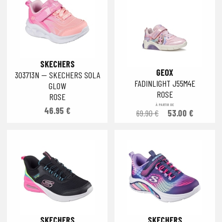
SKECHERS
GEOX
303713N — SKECHERS SOLA
FADINLIGHT J55M4E
GLOW
ROSE
ROSE
À PARTIR DE
46.95 €
69.90 €
53.00 €
SKECHERS
SKECHERS