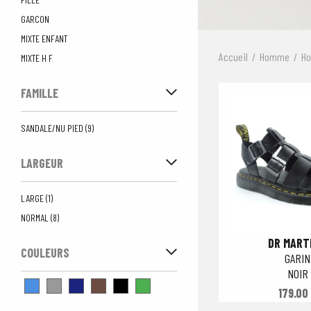
GARCON
MIXTE ENFANT
Accueil
Homme
H
MIXTE H F
FAMILLE
SANDALE/NU PIED (9)
LARGEUR
LARGE (1)
NORMAL (8)
DR MART
COULEURS
GARIN
NOIR
179.00