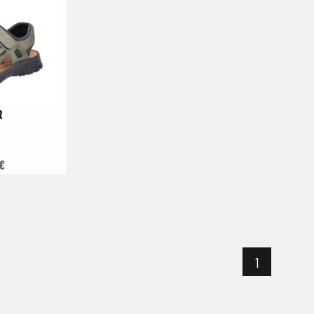
R
€
1