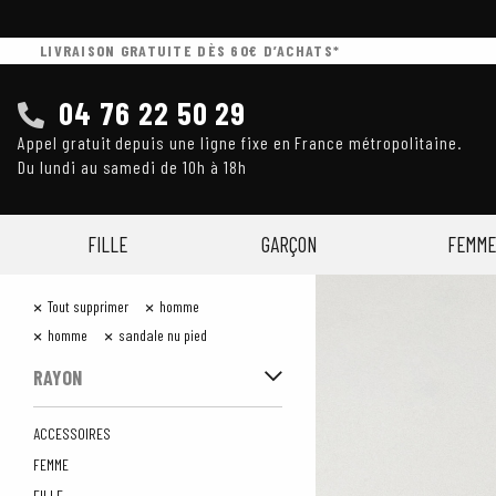
LIVRAISON GRATUITE DÈS 60€ D’ACHATS*
04 76 22 50 29
Appel gratuit depuis une ligne fixe en France métropolitaine.
Du lundi au samedi de 10h à 18h
FILLE
GARÇON
FEMME
×
×
Tout supprimer
homme
×
×
homme
sandale nu pied
RAYON
ACCESSOIRES
FEMME
FILLE