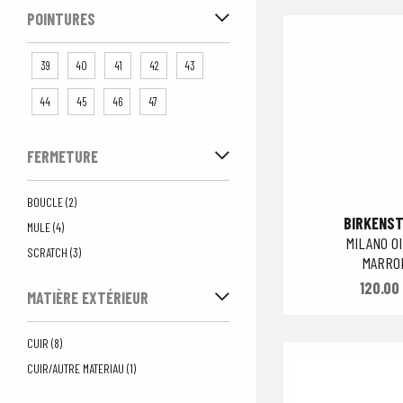
POINTURES
39
40
41
42
43
44
45
46
47
FERMETURE
BOUCLE (2)
BIRKENS
MULE (4)
MILANO O
SCRATCH (3)
MARRO
120.00
MATIÈRE EXTÉRIEUR
CUIR (8)
CUIR/AUTRE MATERIAU (1)