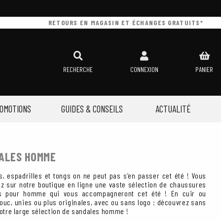
RETOURS EN MAGASIN ET ÉCHANGES GRATUITS*
RECHERCHE
CONNEXION
PANIER
OMOTIONS
GUIDES & CONSEILS
ACTUALITÉ
ALES HOMME
s, espadrilles et tongs on ne peut pas s’en passer cet été ! Vous
ez sur notre boutique en ligne une vaste sélection de chaussures
s pour homme qui vous accompagneront cet été ! En cuir ou
ouc, unies ou plus originales, avec ou sans logo : découvrez sans
notre large sélection de sandales homme !