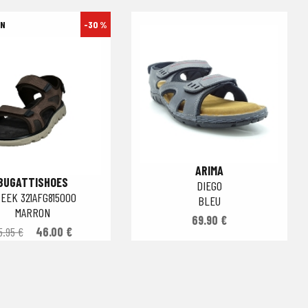
-30 %
ARIMA
BUGATTISHOES
DIEGO
EEK 321AFG815000
BLEU
MARRON
69.90 €
5.95 €
46.00 €