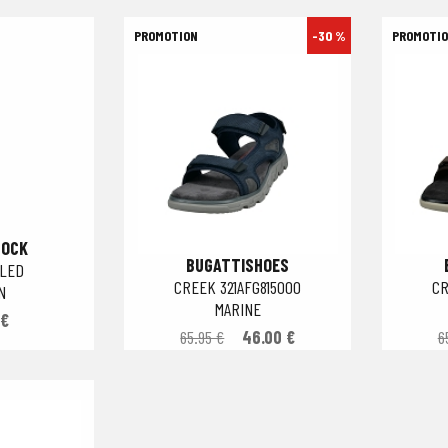
-30 %
TOCK
BUGATTISHOES
ILED
CREEK 321AFG815000
CR
N
MARINE
 €
65.95 €
46.00 €
6