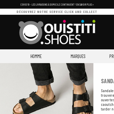
COVID 19 - LES LIVRAISONS À DOMICILE CONTINUENT ! EN SAVOIR PLUS >
DÉCOUVREZ NOTRE SERVICE CLICK AND COLLECT
HOMME
MARQUES
PR
SAND
Sandale
trouver
ouverte
caoutch
tarder 